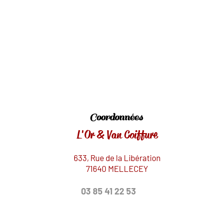
Coordonnées
L'Or & Van Co
iffure
633, R
ue de la Libération
71640 MELLECEY
03 85 41 22 53