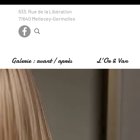
633, Rue de la Libération
71640 Mellecey-Germolles
Galerie : avant / après
L'Or & Van