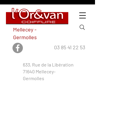
Mellecey -
Germolles
03 85 41 22 53
633, Rue de la Libération
71640 Mellecey-
Germolles